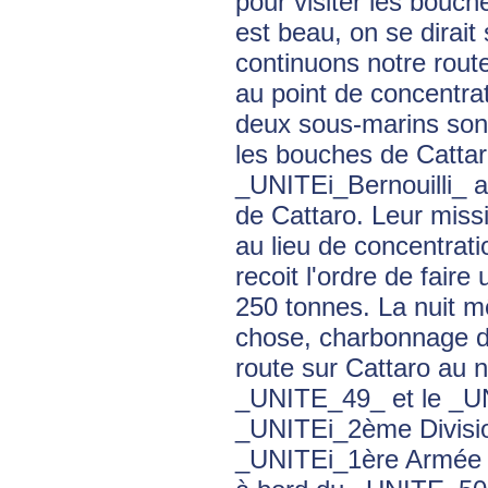
pour visiter les bouc
est beau, on se dirait
continuons notre route
au point de concentrat
deux sous-marins sont
les bouches de Cattar
_UNITEi_Bernouilli_ a
de Cattaro. Leur missi
au lieu de concentrati
recoit l'ordre de fai
250 tonnes. La nuit 
chose, charbonnage de
route sur Cattaro au n
_UNITE_49_ et le _UN
_UNITEi_2ème Division
_UNITEi_1ère Armée 