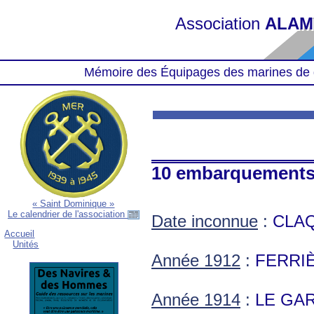
Association
ALAM
Mémoire des Équipages des marines de 
10 embarquement
« Saint Dominique »
Le calendrier de l'association
Date inconnue
:
CLAQ
Accueil
Unités
Année 1912
:
FERRIÈ
Année 1914
:
LE GAR