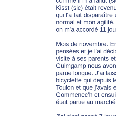
comme il m'a fallut (s
Kisst (sic) était rev
qui l'a fait disparaîtr
normal et mon agilité.
on m'a accordé 11 jou
Mois de novembre. En a
pensées et je l'ai dé
visite à ses parents e
Guimgamp nous avons
parue longue. J'ai lai
bicyclette qui depuis
Toulon et que j'avais 
Gommenec'h et ensuite
était partie au marché