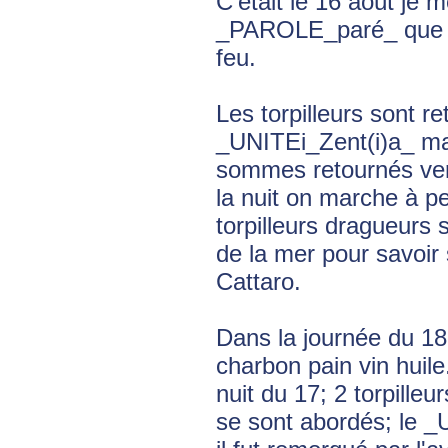
C'était le 16 août je 
_PAROLE_paré_ que j'a
feu.
Les torpilleurs sont re
_UNITEi_Zent(i)a_ mais
sommes retournés ver
la nuit on marche à pet
torpilleurs dragueurs 
de la mer pour savoir
Cattaro.
Dans la journée du 18
charbon pain vin huil
nuit du 17; 2 torpille
se sont abordés; le _