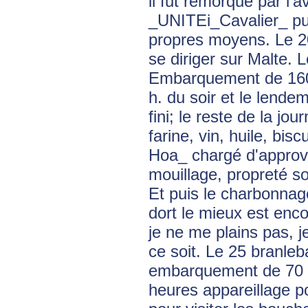
il fut remorqué par l'
_UNITEi_Cavalier_ put
propres moyens. Le 20
se diriger sur Malte. 
Embarquement de 1600
h. du soir et le lend
fini; le reste de la j
farine, vin, huile, bis
Hoa_ chargé d'approvi
mouillage, propreté so
Et puis le charbonna
dort le mieux est enco
je ne me plains pas, 
ce soit. Le 25 branleb
embarquement de 70 t
heures appareillage po