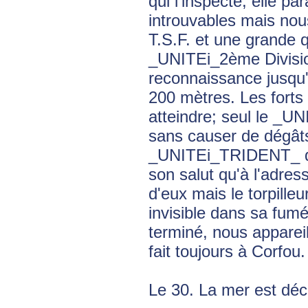
qui l'inspecte; elle p
introuvables mais nous
T.S.F. et une grande q
_UNITEi_2ème Divisi
reconnaissance jusqu'
200 mètres. Les forts 
atteindre; seul le _U
sans causer de dégâts
_UNITEi_TRIDENT_ qui 
son salut qu'à l'adr
d'eux mais le torpille
invisible dans sa fum
terminé, nous apparei
fait toujours à Corfou.
Le 30. La mer est déc