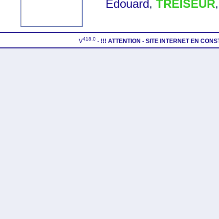
Edouard
,
TREISEUR
418.0
V
-
!!! ATTENTION - SITE INTERNET EN CON