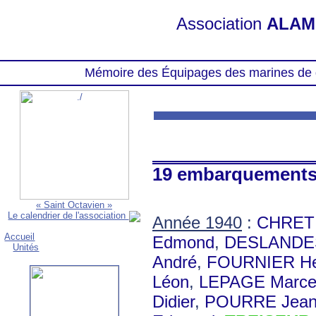
Association
ALAM
Mémoire des Équipages des marines de 
19 embarquement
« Saint Octavien »
Le calendrier de l'association
Année 1940
:
CHRETI
Accueil
Edmond
,
DESLANDES
Unités
André
,
FOURNIER He
Léon
,
LEPAGE Marce
Didier
,
POURRE Jea