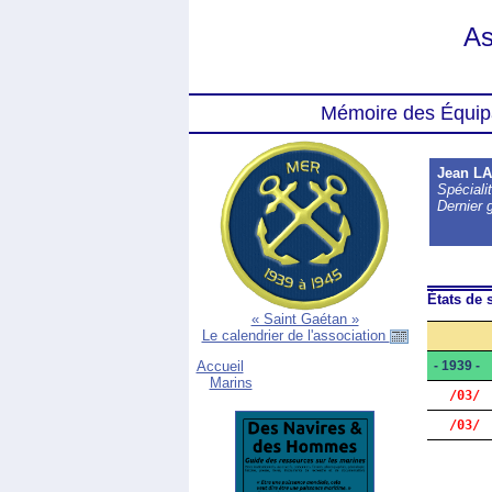
As
Mémoire des Équip
Jean L
Spécialit
Dernier 
États de s
« Saint Gaétan »
Le calendrier de l'association
- 1939 -
Accueil
Marins
  /03/
  /03/