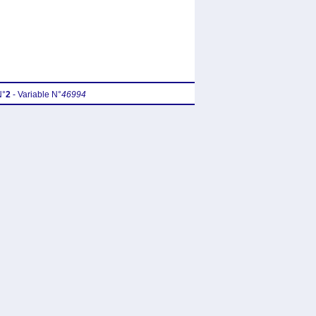
N°
2
- Variable N°
46994