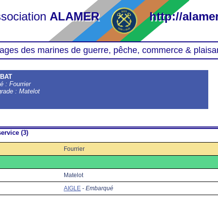
sociation
ALAMER
http://alamer
ages des marines de guerre, pêche, commerce & plaisa
ABAT
é : Fourrier
grade : Matelot
ervice (3)
Fourrier
Matelot
AIGLE
-
Embarqué