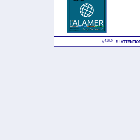
418.0
V
-
!!! ATTENTI