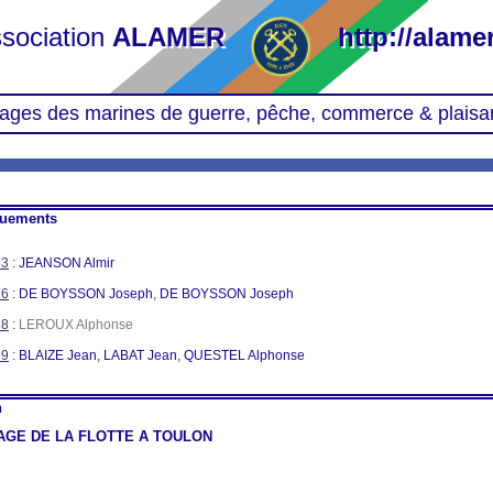
sociation
ALAMER
http://alamer
ages des marines de guerre, pêche, commerce & plaisa
quements
33
:
JEANSON Almir
36
:
DE BOYSSON Joseph
,
DE BOYSSON Joseph
38
:
LEROUX Alphonse
39
:
BLAIZE Jean
,
LABAT Jean
,
QUESTEL Alphonse
n
GE DE LA FLOTTE A TOULON