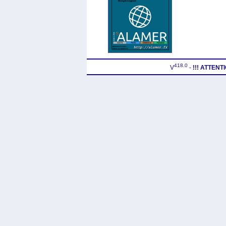
418.0
V
-
!!! ATTEN