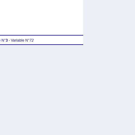
 N°
3
- Variable N°
72