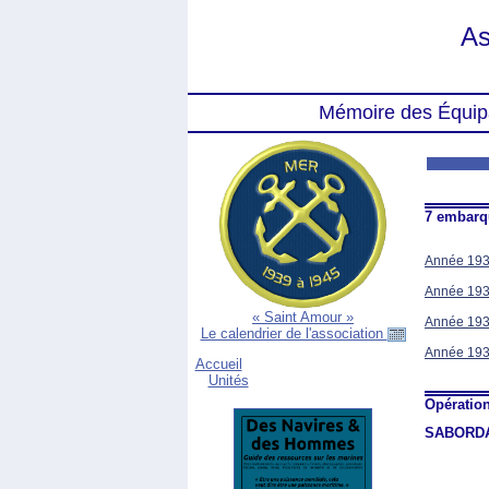
As
Mémoire des Équip
7 embar
Année 19
Année 19
« Saint Amour »
Année 19
Le calendrier de l'association
Année 19
Accueil
Unités
Opératio
SABORDA