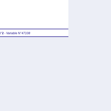
N°
2
- Variable N°
47108