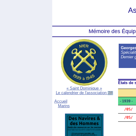
As
Mémoire des Équip
George
Spécialit
Dernier 
États de s
« Saint Dominique »
Le calendrier de l'association
- 1939 -
Accueil
Marins
  /05/
  /05/