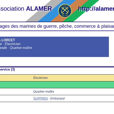
sociation
ALAMER
http://alamer
ages des marines de guerre, pêche, commerce & plaisa
s LORCET
é : Électricien
grade : Quartier-maître
ervice (3)
Électricien
Quartier-maître
SUFFREN
-
Embarqué