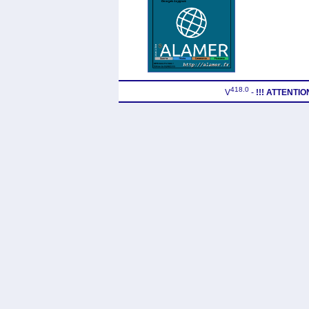
418.0
V
-
!!! ATTENTI