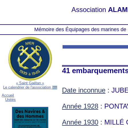
Association
ALAM
Mémoire des Équipages des marines de 
41 embarquement
« Saint Gaétan »
Le calendrier de l'association
Date inconnue
:
JUBE
Accueil
Unités
Année 1928
:
PONTA
Année 1930
:
MILLÉ 