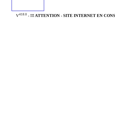
418.0
V
-
!!! ATTENTION - SITE INTERNET EN CON