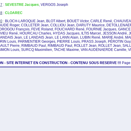
37
:
SEVESTRE Jacques
,
VERGOS Joseph
38
:
CLOAREC
40
:
BLOCH-LAROQUE Jean
,
BLOT Albert
,
BOUET Victor
,
CARLE René
,
CHAUVEAU
AUDE Roger
,
COLLETER Jean
,
COLLIOU Jean
,
DARUTY Maurice
,
DETOLLENAER
DROGOU François
,
FEVE Roland
,
FOUCHARD René
,
FOURNIE Jacques
,
GANCEL
VIEU René
,
HOURCAU Charles
,
HYDAS Jacques
,
ILTIS Marcel
,
JESSON André
,
J
LANDAIS Jean
,
LE LANDAIS Jean
,
LE LANN Alain
,
LUBIN René
,
MARIE André
,
MA
RIN Louis
,
PARMENTIER Georges
,
PIERRE Louis
,
PRASS Joseph
,
PÉROTIN Guy
AULT Pierre
,
RIMBAUD Paul
,
RIMBAUD Paul
,
ROLLET Jean
,
ROLLET Jean
,
SALL
SIMON Louis
,
SURCQ Maximilien
,
TACHE Maxime
,
VAN AUDENAERDE Camille
,
V
ION - SITE INTERNET EN CONSTRUCTION - CONTENU SOUS RESERVE !!!
Page