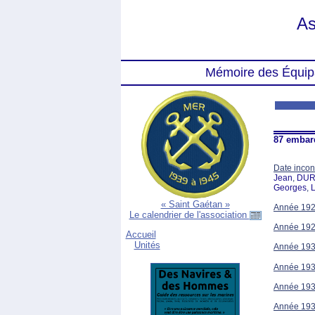
As
Mémoire des Équip
87 embar
Date inco
Jean
,
DUR
Georges
,
« Saint Gaétan »
Année 19
Le calendrier de l'association
Année 19
Accueil
Unités
Année 19
Année 19
Année 19
Année 19