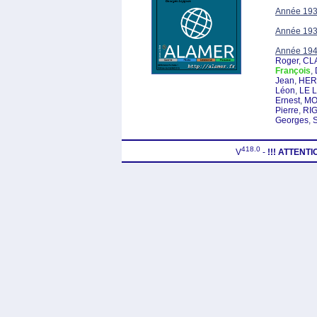
Année 19
Année 19
Année 19
Roger
,
CL
François
,
Jean
,
HER
Léon
,
LE 
Ernest
,
MO
Pierre
,
RIG
Georges
,
418.0
V
-
!!! ATTENT