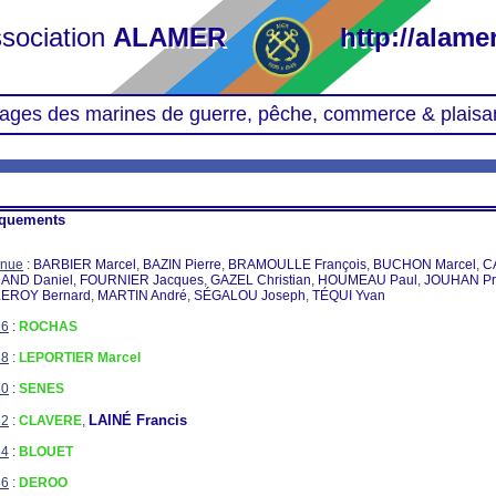
sociation
ALAMER
http://alamer
ages des marines de guerre, pêche, commerce & plaisa
quements
nnue
:
BARBIER Marcel
,
BAZIN Pierre
,
BRAMOULLE François
,
BUCHON Marcel
,
C
AND Daniel
,
FOURNIER Jacques
,
GAZEL Christian
,
HOUMEAU Paul
,
JOUHAN Pr
LEROY Bernard
,
MARTIN André
,
SÉGALOU Joseph
,
TÉQUI Yvan
26
:
ROCHAS
28
:
LEPORTIER Marcel
30
:
SENES
LAINÉ Francis
32
:
CLAVERE
,
34
:
BLOUET
36
:
DEROO