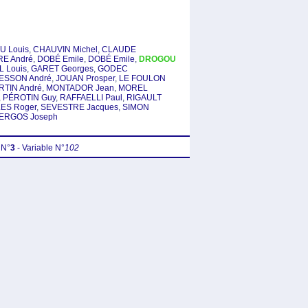
 Louis
,
CHAUVIN Michel
,
CLAUDE
E André
,
DOBÉ Emile
,
DOBÉ Emile
,
DROGOU
 Louis
,
GARET Georges
,
GODEC
ESSON André
,
JOUAN Prosper
,
LE FOULON
RTIN André
,
MONTADOR Jean
,
MOREL
,
PÉROTIN Guy
,
RAFFAELLI Paul
,
RIGAULT
ES Roger
,
SEVESTRE Jacques
,
SIMON
ERGOS Joseph
 N°
3
- Variable N°
102