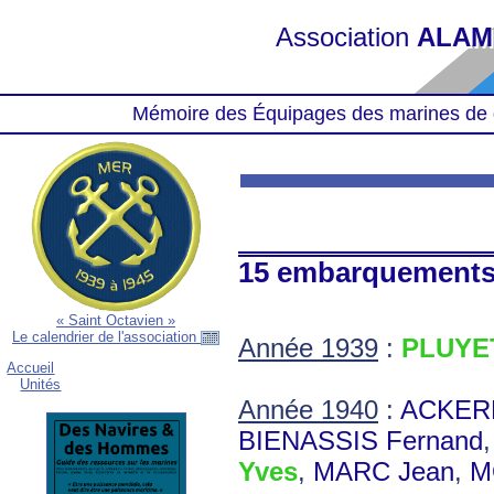
Association
ALAM
Mémoire des Équipages des marines de 
15 embarquement
« Saint Octavien »
Le calendrier de l'association
Année 1939
:
PLUYET
Accueil
Unités
Année 1940
:
ACKERM
BIENASSIS Fernand
Yves
,
MARC Jean
,
M