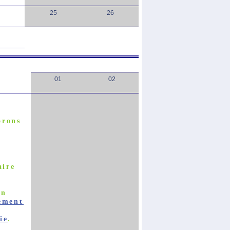
25
26
01
02
rons
aire
on
ement
ie
.