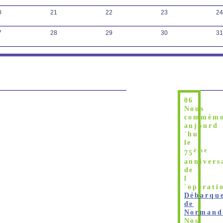
0
21
22
23
24
7
28
29
30
31
06
Nous
commémo
aujourd
´hui
le
ème
75
annivers
de
l
´opérati
Débarqu
de
Normand
Nos