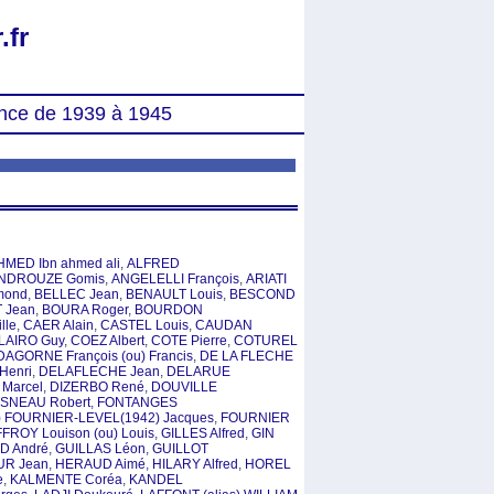
.fr
nce de 1939 à 1945
HMED Ibn ahmed ali
,
ALFRED
NDROUZE Gomis
,
ANGELELLI François
,
ARIATI
mond
,
BELLEC Jean
,
BENAULT Louis
,
BESCOND
 Jean
,
BOURA Roger
,
BOURDON
lle
,
CAER Alain
,
CASTEL Louis
,
CAUDAN
LAIRO Guy
,
COEZ Albert
,
COTE Pierre
,
COTUREL
DAGORNE François (ou) Francis
,
DE LA FLECHE
Henri
,
DELAFLECHE Jean
,
DELARUE
Marcel
,
DIZERBO René
,
DOUVILLE
ISNEAU Robert
,
FONTANGES
s) FOURNIER-LEVEL(1942) Jacques
,
FOURNIER
FROY Louison (ou) Louis
,
GILLES Alfred
,
GIN
D André
,
GUILLAS Léon
,
GUILLOT
UR Jean
,
HERAUD Aimé
,
HILARY Alfred
,
HOREL
e
,
KALMENTE Coréa
,
KANDEL