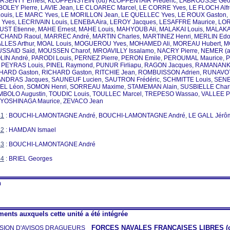
RSENTY Ernest
,
KLOPFENSTEIN (ou) KLOPPENTAIR Fréderic
,
LABROUSSE Geo
OLEY Pierre
,
LAVIE Jean
,
LE CLOAREC Marcel
,
LE CORRE Yves
,
LE FLOCH Alf
ouis
,
LE MARC Yves
,
LE MORILLON Jean
,
LE QUELLEC Yves
,
LE ROUX Gaston
,
Yves
,
LECRIVAIN Louis
,
LENEBA Aira
,
LEROY Jacques
,
LESAFFRE Maurice
,
LOR
UST Etienne
,
MAHE Ernest
,
MAHE Louis
,
MAHYOUB Ali
,
MALAKAI Louis
,
MALAKAI
CHAND Raoul
,
MARREC André
,
MARTIN Charles
,
MARTINEZ Henri
,
MERLIN Edo
LLES Arthur
,
MOAL Louis
,
MOGUEROU Yves
,
MOHAMED Ali
,
MOREAU Hubert
,
M
SSAID Saïd
,
MOUSSEN Charof
,
MROAVILLY Issalamo
,
NACRY Pierre
,
NEMER (al
LIN André
,
PARODI Louis
,
PERNEZ Pierre
,
PERON Emile
,
PEROUMAL Maurice
,
P
,
PEYRAS Louis
,
PINEL Raymond
,
PUNUR Firliapu
,
RAGON Jacques
,
RAMANANK
HARD Gaston
,
RICHARD Gaston
,
RITCHIE Jean
,
ROMBUISSON Adrien
,
RUNAVOT
ANDRAS Jacques
,
SAUNEUF Lucien
,
SAUTRON Frédéric
,
SCHMITTE Louis
,
SENE
TEL Léon
,
SOMON Henri
,
SORREAU Maxime
,
STAMEMAN Alain
,
SUSBIELLE Char
MBOLO Augustin
,
TOUDIC Louis
,
TOULLEC Marcel
,
TREPESO Wassao
,
VALLEE P
YOSHINAGA Maurice
,
ZEVACO Jean
41
:
BOUCHI-LAMONTAGNE André
,
BOUCHI-LAMONTAGNE André
,
LE GALL Jérô
42
:
HAMDAN Ismael
43
:
BOUCHI-LAMONTAGNE André
44
:
BRIEL Georges
n
ents auxquels cette unité a été intégrée
FORCES NAVALES FRANÇAISES LIBRES (o
ISION D'AVISOS DRAGUEURS