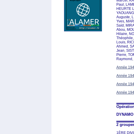
Marcel
,
KA
Paul
,
LAMB
HEURTE L
YAOUANG 
Auguste
,
L
Yves
,
MAR
Saïd
,
MIRA
Abou
,
MOU
Hilaire
,
NO
Théophile
Louis
,
RIC
Ahmed
,
S
Jean
,
SIS
Pierre
,
TO
Raymond
,
Année 19
Année 19
Année 19
Année 19
Opératio
DYNAMO
2 groupem
1ÈRE DIV