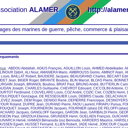
sociation
ALAMER
http://alamer
ages des marines de guerre, pêche, commerce & plaisa
rquements
nnue
:
ABDOU Abdallah
,
AGIUS François
,
AGUILLON Louis
,
AHMED Abdelkader
,
A
LINOUR Djibril
,
ALI Nour
,
AMANIERA Mario
,
AMBROUSS Gomis
,
AMINOT Alain
,
A
 Louis
,
BAILLAT Robert
,
BAUDERE Jacques
,
BEAUGRAND Charles
,
BECART Ed
IDET Jean
,
BIGER Roger
,
BIRANTE Boubou
,
BLIN Marcel
,
BLOAS Pierre
,
BONNET
URGAIN Joseph
,
BRIANOL Boubou
,
BRIAT Paul
,
BRUNG André
,
BUTTERLIN Cami
AUDAN Joseph
,
CHARLES Guillaume
,
CHEVROT Edouard
,
CICCOLINI Antoine
,
C
OURTOT Ferdinand
,
COUVELARD Louis
,
COZ André
,
COZIC Clet
,
COZIEN Henri
,
POULPIQUET Gonzague
,
DE RESSEGUIER Louis
,
DEBRIS Claude
,
DELACHAUX 
LEVEZ Joseph
,
DEM Roger
,
DENIGO René
,
DEPIERRE Francisque
,
DESNOYERS 
FOUR Roland
,
DUPRE Jean
,
DURAND Pierre
,
FAOU Laurent
,
FIRIAPU Punua
,
FO
FOUQUET Joseph
,
FOURNERON Jacques
,
FOURNIER (alias) DE PELOFFI (alia
ACHARD Jacques
,
GANGLOFF Georges
,
GARDIN Jean
,
GARIBALDI Pierre
,
GEOF
GEON Paul
,
GRIZOUA Etienne
,
GRUNDER Henri
,
GUELAEN François
,
GUICHAR
UIVARCH Hervé
,
HAMADI Bénaouda (ou) Benouda
,
HARDERS Maurice
,
HARISL
USSEN Egveh
,
HUSSET Fernand
,
ILLIEN Robert
,
JADE Hervé
,
JONCOUR Claud