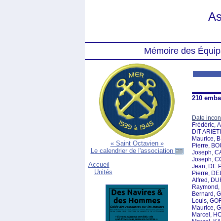
As
Mémoire des Équip
210 emba
Date inco
Frédéric
,
A
DIT ARIETI
Maurice
,
B
« Saint Octavien »
Pierre
,
BO
Le calendrier de l'association
Joseph
,
C
Joseph
,
C
Accueil
Jean
,
DE 
Unités
Pierre
,
DE
Alfred
,
DU
Raymond
,
Bernard
,
G
Louis
,
GOR
Maurice
,
G
Marcel
,
HO