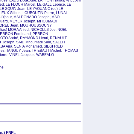
rges
,
LADJI Doukouré
,
LAFFONT (alias) WILLIAM
red
,
LE FLOCH Marcel
,
LE GALL Léonce
,
LE
LE SQUIN Jean
,
LE YAOUANC (ou) LE
IEUX Gilbert
,
LOUBOUTIN Pierre
,
LUNAL
 Ypour
,
MALDONADO Joseph
,
MAO
uard
,
MEYER Joseph
,
MHOUMADI
OREL Jean
,
MOUHOUSSOUNY
ias) MORA Alfred
,
NICHOLLS Joe
,
NOEL
ERRON Ferdinand
,
PERRON
OTO André
,
RAYMOND Henri
,
RENAULT
 Joseph
,
SAID Mhoumadi Saïd
,
SALEH
BA Aïra
,
SENIA Mohamed
,
SIEGFRIEDT
les
,
TANGUY Jean
,
THIEBAUT Michel
,
THOMAS
ierre
,
VINEL Jacques
,
WABEALO
me
u) FNFL